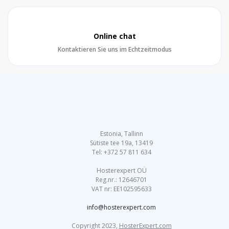
Online chat
Kontaktieren Sie uns im Echtzeitmodus
Estonia, Tallinn
Sütiste tee 19a, 13419
Tel: +372 57 811 634
Hosterexpert OÜ
Reg.nr.: 12646701
VAT nr: EE102595633
info@hosterexpert.com
Copyright 2023,
HosterExpert.com