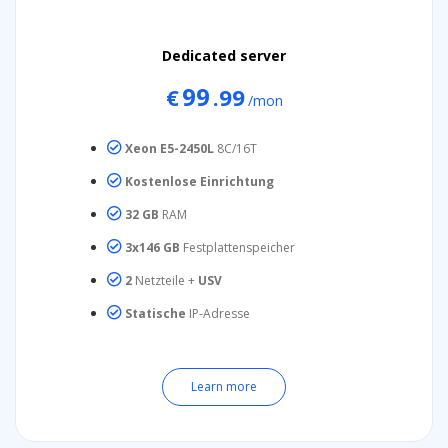
Dedicated server
99
€
.99
/mon
Xeon E5-2450L
8C/16T
Kostenlose Einrichtung
32 GB
RAM
3x146 GB
Festplattenspeicher
2
Netzteile +
USV
Statische
IP-Adresse
Learn more